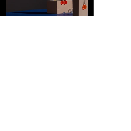
Angebotsanfrage
Unternehmensname
*
Vorname
*
Nachname